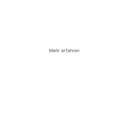
Profil
Laufbahn, Fremdsprachenfolge, Weitere
Unterrichtsangebote, uvm...
Mehr erfahren