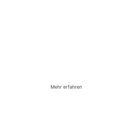
Hausordnung
„Weil ohne Recht und Gesetz … weder staatliche
Gemeinschaft aufrechterhalten, uvm …
Mehr erfahren