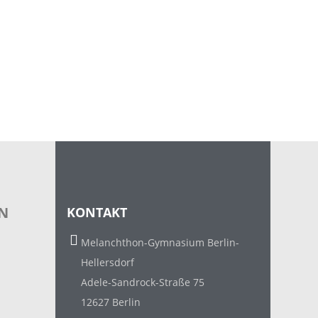
N
KONTAKT
Melanchthon-Gymnasium Berlin-
Hellersdorf
Adele-Sandrock-Straße 75
12627 Berlin