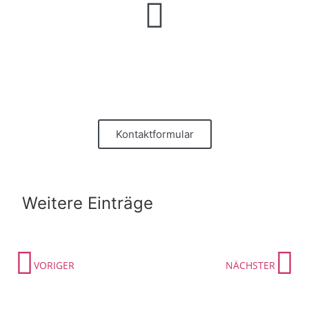
Wir hören gerne von ihnen
Senden Sie uns eine Nachricht und
erzählen Sie uns von Ihrem Projekt.
Kontaktformular
Weitere Einträge
VORIGER
NÄCHSTER