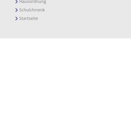
Hausordnung
Schulchronik
Startseite
SCHULORGANISATION
Kontakt
Pläne und Aushänge
Für Zukünftige