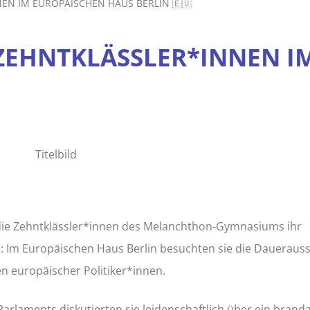
EN IM EUROPÄISCHEN HAUS BERLIN 🇪🇺
 ZEHNTKLÄSSLER*INNEN I
 die Zehntklässler*innen des Melanchthon-Gymnasiums ihr
: Im Europäischen Haus Berlin besuchten sie die Dauerauss
en europäischer Politiker*innen.
Parlaments diskutierten sie leidenschaftlich über ein branda