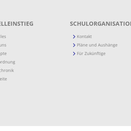
LLEINSTIEG
SCHULORGANISATIO
lles
Kontakt
uns
Pläne und Aushänge
pte
Für Zukünftige
ordnung
chronik
eite